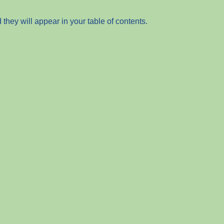
ip to main content
Skip to navigat
hey will appear in your table of contents.